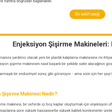
e hattına doğrudan bağlanabilir;
Bir teklif isteği
Enjeksiyon Şişirme Makineleri: 
tırmanıza yardımcı olacak yeni bir plastik kalıplama makinesine mi ihti
ksiyon şişirme makinesini nasıl başarılı bir şekilde satın alacağınızı g
armaşık bir endüstriyel süreç gibi görünüyor - ama sizin için her şeyi 
n Şişirme Makinesi Nedir?
me makinesi, bir seferde içi boş kaplar oluşturmak için enjeksiyon üfle
tiyaçlarına göre yüksek hassasiyette yüksek kaliteli konteynerler üreteb