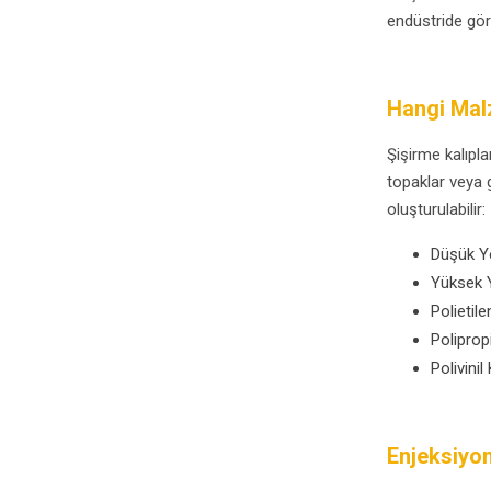
endüstride görü
Hangi Malz
Şişirme kalıpla
topaklar veya g
oluşturulabilir:
Düşük Yo
Yüksek Y
Polietil
Poliprop
Polivinil
Enjeksiyo