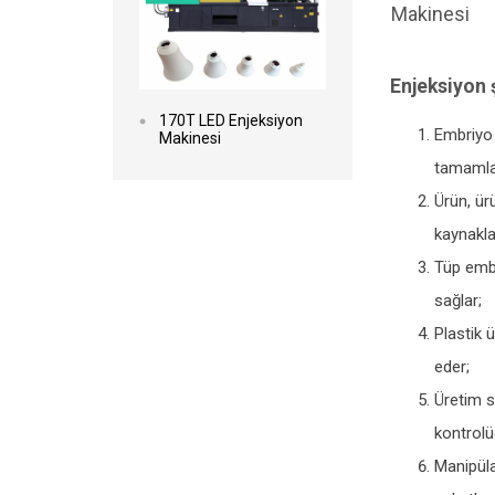
Makinesi
Enjeksiyon 
170T LED Enjeksiyon
Embriyo 
Makinesi
tamamla
Ürün, ür
kaynakla
Tüp embr
sağlar;
Plastik 
eder;
Üretim s
kontrolü
Manipüla