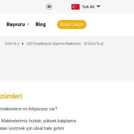
Türk dili
Başvuru
Blog
Bize Ulaşın
Ürün:% s
LED Enjeksiyon Şişirme Makinesi
(
4
Ürün:% s)
özümleri
 makinelere mi ihtiyacınız var?
 Makinelerimiz hızlıdır, yüksek kalıplama
arı üretmek için ideal hale getirir.