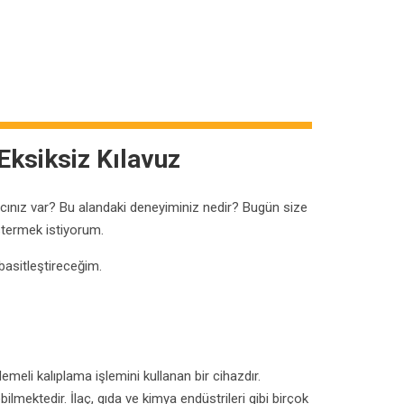
Eksiksiz Kılavuz
yacınız var? Bu alandaki deneyiminiz nedir? Bugün size
östermek istiyorum.
basitleştireceğim.
meli kalıplama işlemini kullanan bir cihazdır.
ilmektedir. İlaç, gıda ve kimya endüstrileri gibi birçok