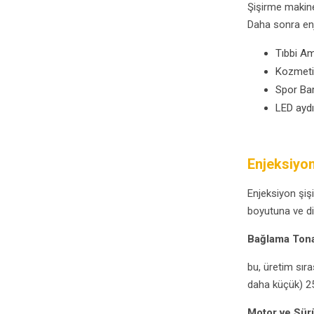
Şişirme makinel
Daha sonra enj
Tıbbi Am
Kozmeti
Spor Bar
LED ayd
Enjeksiyon
Enjeksiyon şiş
boyutuna ve di
Bağlama Tona
bu, üretim sıra
daha küçük) 25
Motor ve Sür