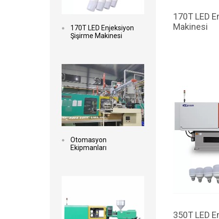
170T LED En
Makinesi
170T LED Enjeksiyon
Şişirme Makinesi
Devamını oku
Otomasyon
Ekipmanları
Devamını oku
350T LED En