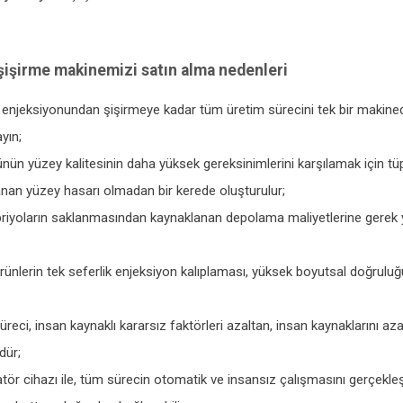
şişirme makinemizi satın alma nedenleri
enjeksiyonundan şişirmeye kadar tüm üretim sürecini tek bir makinede,
yın;
ünün yüzey kalitesinin daha yüksek gereksinimlerini karşılamak için
nan yüzey hasarı olmadan bir kerede oluşturulur;
iyoların saklanmasından kaynaklanan depolama maliyetlerine gerek yok
ürünlerin tek seferlik enjeksiyon kalıplaması, yüksek boyutsal doğru
üreci, insan kaynaklı kararsız faktörleri azaltan, insan kaynaklarını aza
dür;
tör cihazı ile, tüm sürecin otomatik ve insansız çalışmasını gerçekle