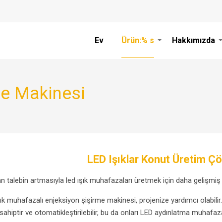
Ev
Ürün:% s
Hakkımızda
me Makinesi
LED Işıklar Konut Üretim Ç
an talebin artmasıyla led ışık muhafazaları üretmek için daha gelişmiş
şık muhafazalı enjeksiyon şişirme makinesi, projenize yardımcı olabilir.
ahiptir ve otomatikleştirilebilir, bu da onları LED aydınlatma muhafazal