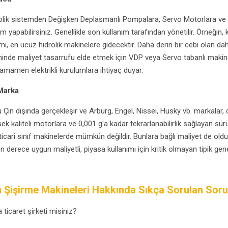
lik sistemden Değişken Deplasmanlı Pompalara, Servo Motorlara ve T
 yapabilirsiniz. Genellikle son kullanım tarafından yönetilir. Örneğin, k
mı, en ucuz hidrolik makinelere gidecektir. Daha derin bir cebi olan da
iminde maliyet tasarrufu elde etmek için VDP veya Servo tabanlı makin
, tamamen elektrikli kurulumlara ihtiyaç duyar.
 Marka
Çin dışında gerçekleşir ve Arburg, Engel, Nissei, Husky vb. markalar, d
sek kaliteli motorlara ve 0,001 g'a kadar tekrarlanabilirlik sağlayan sür
ticari sınıf makinelerde mümkün değildir. Bunlara bağlı maliyet de old
 derece uygun maliyetli, piyasa kullanımı için kritik olmayan tipik genel
 Şişirme Makineleri Hakkında Sıkça Sorulan Soru
a ticaret şirketi misiniz?