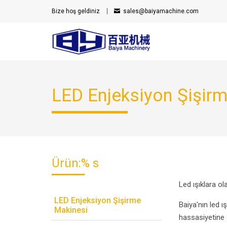
Bize hoş geldiniz
sales@baiyamachine.com
LED Enjeksiyon Şişir
Ürün:% s
Led ışıklara ol
LED Enjeksiyon Şişirme
Baiya'nın led ı
Makinesi
hassasiyetine s