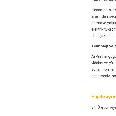
tamamen hidro
arasından seçim
sermaye yatırı
elektrik tüket
tıbbi şirketler
Teknoloji ve
Ar-Ge'nin çoğu 
vidaları ve yük
sunar. normal 
seçerseniz, son
Enjeksiyon
S1: Üretici vey