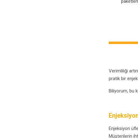
paketlem
Verimliliği ar
pratik bir enje
Biliyorum, bu k
Enjeksiyo
Enjeksiyon üfle
Müşterilerin ih