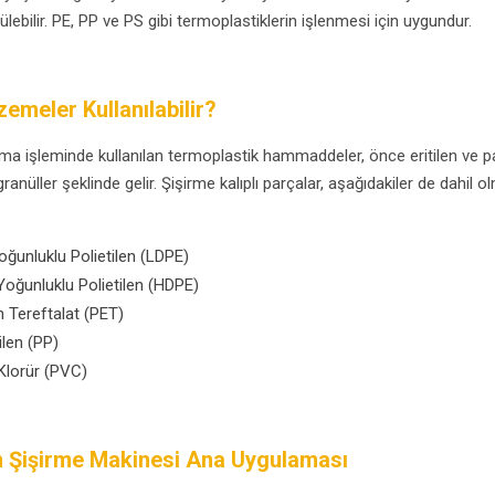
lebilir. PE, PP ve PS gibi termoplastiklerin işlenmesi için uygundur.
emeler Kullanılabilir?
ma işleminde kullanılan termoplastik hammaddeler, önce eritilen ve pari
ranüller şeklinde gelir. Şişirme kalıplı parçalar, aşağıdakiler de dahi
ğunluklu Polietilen (LDPE)
oğunluklu Polietilen (HDPE)
en Tereftalat (PET)
ilen (PP)
 Klorür (PVC)
n Şişirme Makinesi Ana Uygulaması