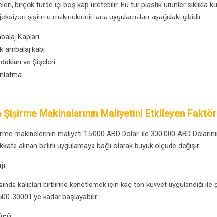
eri, birçok türde içi boş kap üretebilir. Bu tür plastik ürünler sıklıkla k
eksiyon şişirme makinelerinin ana uygulamaları aşağıdaki gibidir:
balaj Kapları
k ambalaj kabı
dakları ve Şişeleri
ınlatma
 Şişirme Makinalarının Maliyetini Etkileyen Faktör
irme makinelerinin maliyeti 15.000 ABD Doları ile 300.000 ABD Dolarının
kkate alınan belirli uygulamaya bağlı olarak büyük ölçüde değişir.
jı
sında kalıpları birbirine kenetlemek için kaç ton kuvvet uygulandığı il
00-3000T'ye kadar başlayabilir
ücü