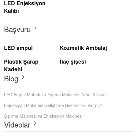
LED Enjeksiyon
Kalıbı
Başvuru
LED ampul
Kozmetik Ambalaj
Plastik Şarap
İlaç şişesi
Kadehi
Blog
LED Ampul Muhafaza Yapma Makinesi: Nihai Kılavuz
Enjeksiyon Makinesi Geliştirme Beklentileri Var mı?
Şişirme Makinesi vs Enjeksiyon Makinesi
Videolar