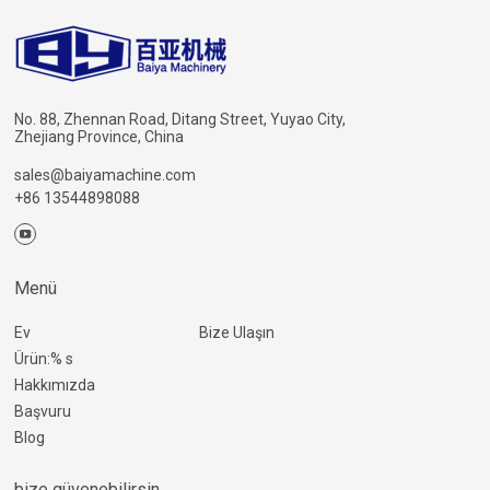
No. 88, Zhennan Road, Ditang Street, Yuyao City,
Zhejiang Province, China
sales@baiyamachine.com
+86 13544898088
Menü
Ev
Bize Ulaşın
Ürün:% s
Hakkımızda
Başvuru
Blog
bize güvenebilirsin