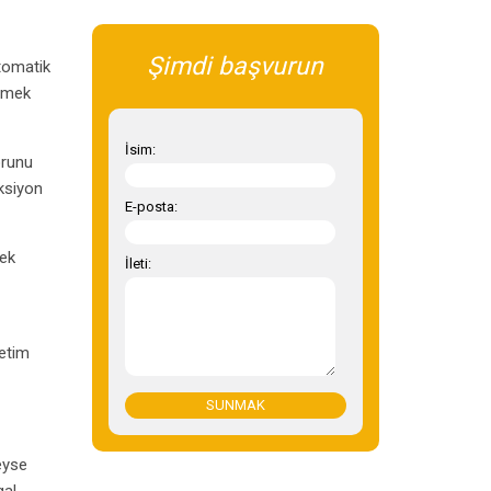
Şimdi başvurun
tomatik
 emek
İsim:
orunu
eksiyon
E-posta:
cek
İleti:
retim
SUNMAK
eyse