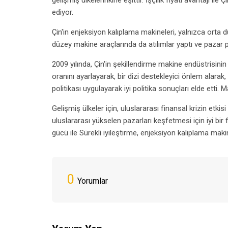
gelişmiş ülkelerinkine eşittir. İşçilik fiyatı avantajı il
ediyor.
Çin'in enjeksiyon kalıplama makineleri, yalnızca ort
düzey makine araçlarında da atılımlar yaptı ve pazar p
2009 yılında, Çin'in şekillendirme makine endüstrisinin 
oranını ayarlayarak, bir dizi destekleyici önlem alarak
politikası uygulayarak iyi politika sonuçları elde etti. M
Gelişmiş ülkeler için, uluslararası finansal krizin etkis
uluslararası yükselen pazarları keşfetmesi için iyi bir
gücü ile Sürekli iyileştirme, enjeksiyon kalıplama maki
0
Yorumlar