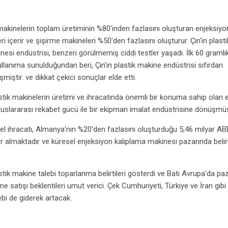
 makinelerin toplam üretiminin %80'inden fazlasını oluşturan enjeksiyo
i içerir ve şişirme makineleri %50'den fazlasını oluşturur. Çin'in plasti
nesi endüstrisi, benzeri görülmemiş ciddi testler yaşadı. İlk 60 gramlı
lanıma sunulduğundan beri, Çin'in plastik makine endüstrisi sıfırdan
ştir. ve dikkat çekici sonuçlar elde etti.
astik makinelerin üretimi ve ihracatında önemli bir konuma sahip olan 
 uluslararası rekabet gücü ile bir ekipman imalat endüstrisine dönüşmüş
sel ihracatı, Almanya'nın %20'den fazlasını oluşturduğu 5,46 milyar AB
er almaktadır ve küresel enjeksiyon kalıplama makinesi pazarında belirli
tik makine talebi toparlanma belirtileri gösterdi ve Batı Avrupa'da pa
ne satışı beklentileri umut verici. Çek Cumhuriyeti, Türkiye ve İran gibi
ebi de giderek artacak.