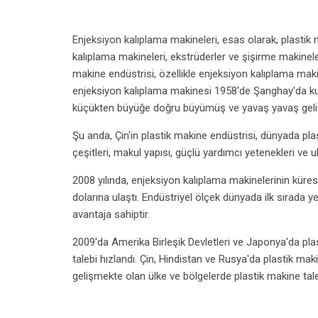
Enjeksiyon kalıplama makineleri, esas olarak, plastik
kalıplama makineleri, ekstrüderler ve şişirme makineler
makine endüstrisi, özellikle enjeksiyon kalıplama maki
enjeksiyon kalıplama makinesi 1958'de Şanghay'da kul
küçükten büyüğe doğru büyümüş ve yavaş yavaş gelişmi
Şu anda, Çin'in plastik makine endüstrisi, dünyada pl
çeşitleri, makul yapısı, güçlü yardımcı yetenekleri ve
2008 yılında, enjeksiyon kalıplama makinelerinin küre
dolarına ulaştı. Endüstriyel ölçek dünyada ilk sırada y
avantaja sahiptir.
2009'da Amerika Birleşik Devletleri ve Japonya'da plas
talebi hızlandı. Çin, Hindistan ve Rusya'da plastik maki
gelişmekte olan ülke ve bölgelerde plastik makine tal