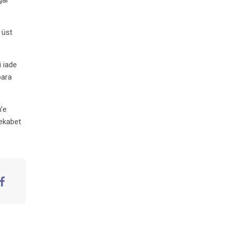
gal
 üst
i iade
para
n'e
rekabet
aceBook