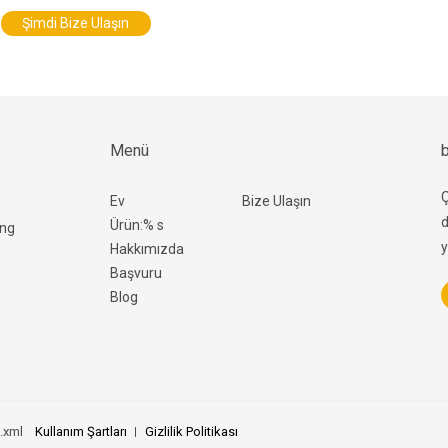
Şimdi Bize Ulaşın
Menü
b
Ç
Ev
Bize Ulaşın
d
Ürün:% s
ang
y
Hakkımızda
Başvuru
Blog
ı.xml
Kullanım Şartları
Gizlilik Politikası