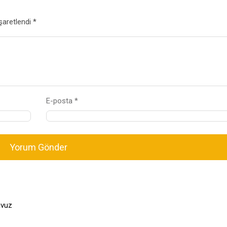
şaretlendi *
E-posta *
Yorum Gönder
avuz