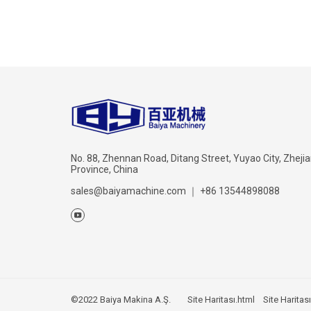
No. 88, Zhennan Road, Ditang Street, Yuyao City, Zheji
Province, China
sales@baiyamachine.com
｜
+86 13544898088
©2022 Baiya Makina A.Ş.
Site Haritası.html
Site Haritas