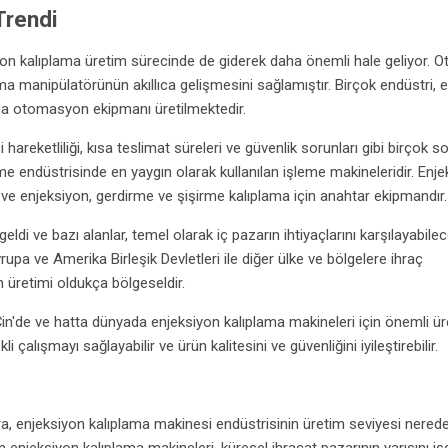
Trendi
on kalıplama üretim sürecinde de giderek daha önemli hale geliyor. O
lama manipülatörünün akıllıca gelişmesini sağlamıştır. Birçok endüstri,
da otomasyon ekipmanı üretilmektedir.
 hareketliliği, kısa teslimat süreleri ve güvenlik sorunları gibi birçok s
eme endüstrisinde en yaygın olarak kullanılan işleme makineleridir. Enj
r ve enjeksiyon, gerdirme ve şişirme kalıplama için anahtar ekipmandır.
eldi ve bazı alanlar, temel olarak iç pazarın ihtiyaçlarını karşılayabile
rupa ve Amerika Birleşik Devletleri ile diğer ülke ve bölgelere ihraç
n üretimi oldukça bölgeseldir.
n'de ve hatta dünyada enjeksiyon kalıplama makineleri için önemli ü
i çalışmayı sağlayabilir ve ürün kalitesini ve güvenliğini iyileştirebilir.
ra, enjeksiyon kalıplama makinesi endüstrisinin üretim seviyesi nered