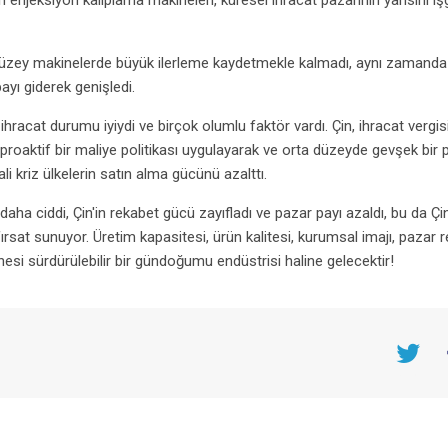
e Çin enjeksiyon kalıplama makineleri, küresel ihracat pazarının yarısını iş
a düzey makinelerde büyük ilerleme kaydetmekle kalmadı, aynı zamanda
ayı giderek genişledi.
ihracat durumu iyiydi ve birçok olumlu faktör vardı. Çin, ihracat vergis
, proaktif bir maliye politikası uygulayarak ve orta düzeyde gevşek bir 
ali kriz ülkelerin satın alma gücünü azalttı.
i daha ciddi, Çin'in rekabet gücü zayıfladı ve pazar payı azaldı, bu da Çi
 fırsat sunuyor. Üretim kapasitesi, ürün kalitesi, kurumsal imajı, pazar 
nesi sürdürülebilir bir gündoğumu endüstrisi haline gelecektir!
Twitter
F